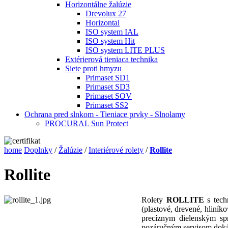
Horizontálne žalúzie
Drevolux 27
Horizontal
ISO system IAL
ISO system Hit
ISO system LITE PLUS
Extérierová tieniaca technika
Siete proti hmyzu
Primaset SD1
Primaset SD3
Primaset SOV
Primaset SS2
Ochrana pred slnkom - Tieniace prvky - Slnolamy
PROCURAL Sun Protect
home
Doplnky
/
Žalúzie
/
Interiérové rolety
/
Rollite
Rollite
Rolety
ROLLITE
s tech
(plastové, drevené, hliník
precíznym dielenským s
pozáručným servisom dokáž