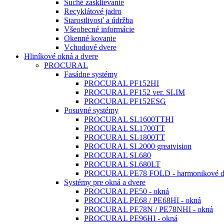
Suché zasklievanie
Recyklátové jadro
Starostlivosť a údržba
Všeobecné informácie
Okenné kovanie
Vchodové dvere
Hliníkové okná a dvere
PROCURAL
Fasádne systémy
PROCURAL PF152HI
PROCURAL PF152 ver. SLIM
PROCURAL PF152ESG
Posuvné systémy
PROCURAL SL1600TTHI
PROCURAL SL1700TT
PROCURAL SL1800TT
PROCURAL SL2000 greatvision
PROCURAL SL680
PROCURAL SL680LT
PROCURAL PE78 FOLD - harmonikové d
Systémy pre okná a dvere
PROCURAL PE50 - okná
PROCURAL PE68 / PE68HI - okná
PROCURAL PE78N / PE78NHI - okná
PROCURAL PE96HI - okná