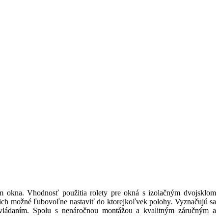
ám okna. Vhodnosť použitia rolety pre okná s izolačným dvojsklom
 je ich možné ľubovoľne nastaviť do ktorejkoľvek polohy. Vyznačujú sa
vládaním. Spolu s nenáročnou montážou a kvalitným záručným a