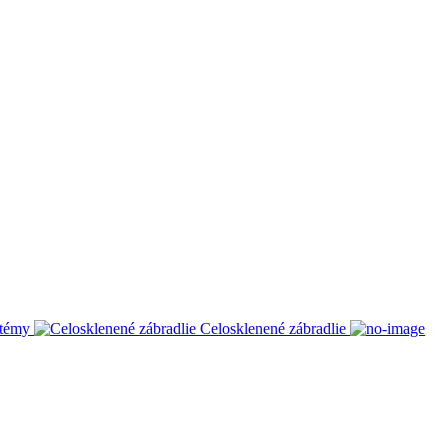
stémy
Celosklenené zábradlie