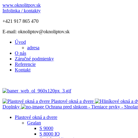
www.oknolitpov.sk
Infolinka / kontakty
+421 917 865 470
E-mail: oknoliptov@oknoliptov.sk
Úvod
adresa
O nás
Záručné podmienky
Referencie
Kontakt
Plastové okná a dvere
Doplnky
Ochrana pred slnkom - Tieniace prvky - Slnol
Plastové okná a dvere
Gealan
S 9000
S 8000 IQ