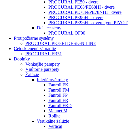
PROCURAL PE50 - dvere
PROCURAL PE68/PE68HI - dvere
PROCURAL PE78N/PE78NHI - dvere
PROCURAL PE96HI - dvere
PROCURAL PE96HI - dvere typu PIVOT
Deliace steny
PROCURAL OF90
Protipožiarne systémy
PROCURAL PE78EI DESIGN LINE
Celosklenené zábradlie
PROCURAL FB51
Doplnky
Vonkajšie parapety
Vnútorné parapety
Žalúzie
Interiérové rolety
Fanroll FK
Fanroll FM
Fanroll FP
Fanroll FR
Fanroll FRD
Menuet M
Rollite
Vertikálne žalúzie
Vertical