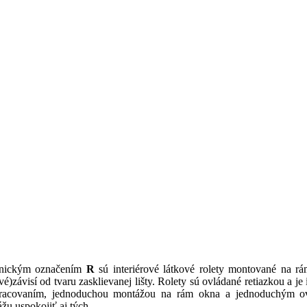
nickým označením
R
sú interiérové látkové rolety montované na r
ové)závisí od tvaru zasklievanej lišty. Rolety sú ovládané retiazkou a
pracovaním, jednoduchou montážou na rám okna a jednoduchým o
u uspokojiť aj tých