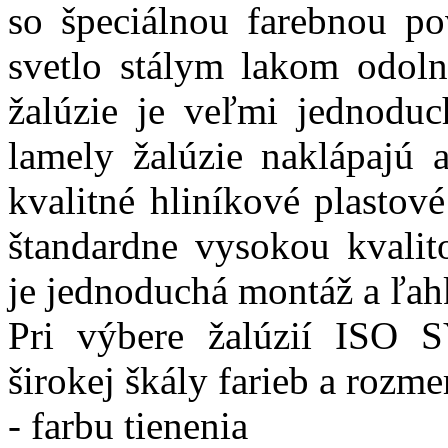
so špeciálnou farebnou p
svetlo stálym lakom odol
žalúzie je veľmi jednoduc
lamely žalúzie naklápajú 
kvalitné hliníkové plastov
štandardne vysokou kvalit
je jednoduchá montáž a ľah
Pri výbere žalúzií ISO
širokej škály farieb a rozm
- farbu tienenia