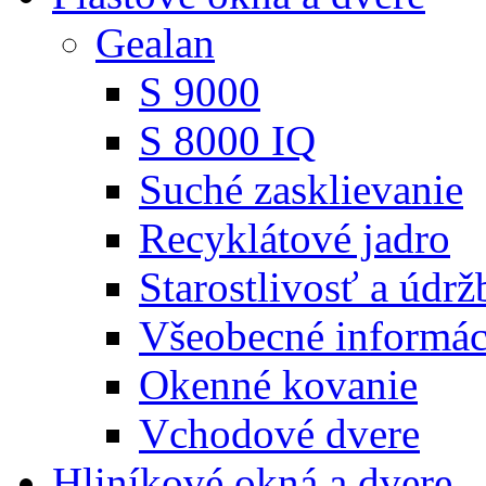
Gealan
S 9000
S 8000 IQ
Suché zasklievanie
Recyklátové jadro
Starostlivosť a údrž
Všeobecné informác
Okenné kovanie
Vchodové dvere
Hliníkové okná a dvere