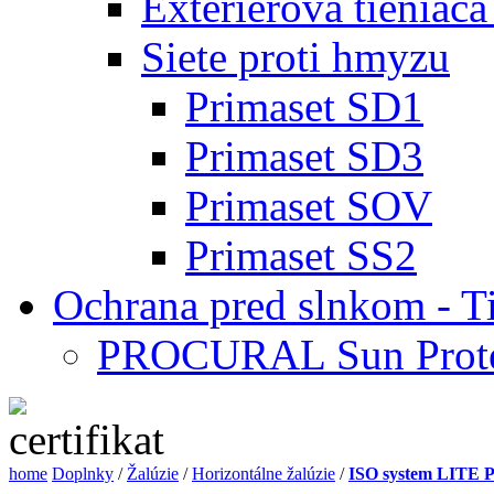
Extérierová tieniaca
Siete proti hmyzu
Primaset SD1
Primaset SD3
Primaset SOV
Primaset SS2
Ochrana pred slnkom - T
PROCURAL Sun Prote
home
Doplnky
/
Žalúzie
/
Horizontálne žalúzie
/
ISO system LITE 