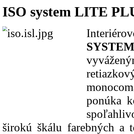
ISO system LITE PL
Interiér
SYSTE
vyváže
retiaz
monocoman
ponúka k
spoľahli
širokú škálu farebných a 