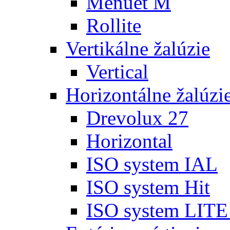
Menuet M
Rollite
Vertikálne žalúzie
Vertical
Horizontálne žalúzi
Drevolux 27
Horizontal
ISO system IAL
ISO system Hit
ISO system LIT